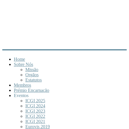
Home
Sobre Nós
Missão
Orgãos
Estatutos
Membros
Prémio Encarnação
Eventos
ICGI 2025
ICGI 2024
ICGI 2023
ICGI 2022
ICGI 2021
Eurovis 2019