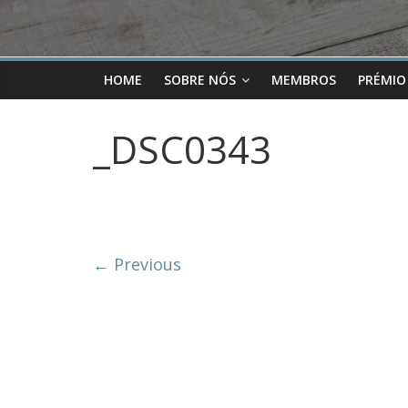
HOME
SOBRE NÓS
MEMBROS
PRÉMIO
_DSC0343
← Previous