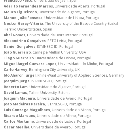
Francisco Feito
, Universidad de Jaen, Spain
Aderito Fernandes Marcos
, Universidade Aberta, Portugal
Mauro Figueiredo
, Universidade do Algarve, Portugal
Manuel João Fonseca
, Universidade de Lisboa, Portugal
Nestor Garay-Vitoria
, The University of the Basque Country-Euskal
Herriko Unibertsitatea, Spain
Abel Gomes
, Universidade da Beira Interior, Portugal
Alexandrino Gonçalves
, ESTG Leiria, Portugal
Daniel Gonçalves
, IST/INESC-ID, Portugal
João Guerreiro
, Carnegie Mellon University, USA
Tiago Guerreiro
, Universidade de Lisboa, Portugal
Miguel Angel Guevara Lopez
, Universidade do Minho, Portugal
Carlo Harvey
, Birmingham City University, UK
Ido Aharon Iurgel
, Rhine-Waal University of Applied Sciences, Germany
Joaquim Jorge
, IST/INESC-ID, Portugal
Roberto Lam
, Universidade do Algarve, Portugal
David Lamas
, Tallinn University, Estonia
Joaquim Madeira
, Universidade de Aveiro, Portugal
Joao Madeiras Pereira
, IST/INESC-ID, Portugal
Luis Gonzaga Magalhaes
, Universidade do Minho, Portugal
Ricardo Marques
, Universidade do Minho, Portugal
Carlos Martinho
, Universidade de Lisboa, Portugal
Óscar Mealha
, Universidade de Aveiro, Portugal