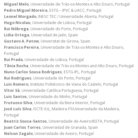
Miguel Melo
, Universidade de Trás-os-Montes e Alto Douro, Portugal
Pedro Miguel Moreira
, ESTG – IPVC & LIACC, Portugal
Leonel Morgado
, INESC TEC / Universidade Aberta, Portugal
Hugo Nicolau
, Universidade de Lisboa, Portugal
Rui Nóbrega
, Universidade do Porto, Portugal
Lidia Ortega
, Universdad de Jaén, Spain
Gustavo A. Patow
, Universitat de Girona, Spain
Francisco Pereira
, Universidade de Trás-os-Montes e Alto Douro,
Portugal
Rui Prada
, Universidade de Lisboa, Portugal
Tânia Rocha
, Universidade de Trás-os-Montes and Alto Douro, Portugal
Nuno Carlos Sousa Rodrigues
, ESTG-IPL, Portugal
Rui Rodrigues
, Universidade do Porto, Portugal
Luis Romero
, Instituto Politécnico de Viana do Castelo, Portugal
Vítor Sá
, Universidade Católica Portuguesa, Portugal
Luis Santos
, Universidade do Minho, Portugal
Frutuoso Silva
, Universidade da Beira Interior, Portugal
José Luís Silva
, ISCTE-IUL, Madeira-ITI/Universidade da Madeira,
Portugal
Beatriz Sousa-Santos
, Universidade de Aveiro/IEETA, Portugal
Juan Carlos Torres
, Universidad de Granada, Spain
Nelson Zagalo
, Universidade de Aveiro, Portugal