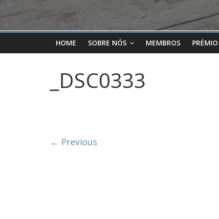
HOME
SOBRE NÓS
MEMBROS
PRÉMIO
_DSC0333
← Previous