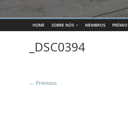
HOME
SOBRE NÓS
MEMBROS
PRÉMIO
_DSC0394
← Previous